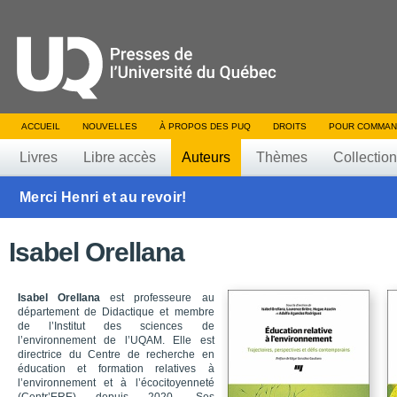
ACCUEIL
NOUVELLES
À PROPOS DES PUQ
DROITS
POUR COMMAN
Livres
Libre accès
Auteurs
Thèmes
Collectio
Merci Henri et au revoir!
Isabel Orellana
Isabel Orellana
est professeure au
département de Didactique et membre
de l’Institut des sciences de
l’environnement de l’UQAM. Elle est
directrice du Centre de recherche en
éducation et formation relatives à
l’environnement et à l’écocitoyenneté