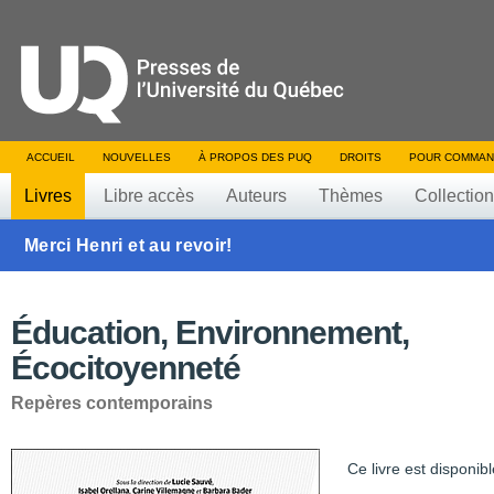
ACCUEIL
NOUVELLES
À PROPOS DES PUQ
DROITS
POUR COMMAN
Livres
Libre accès
Auteurs
Thèmes
Collectio
Merci Henri et au revoir!
Éducation, Environnement,
Écocitoyenneté
Repères contemporains
Ce livre est disponibl