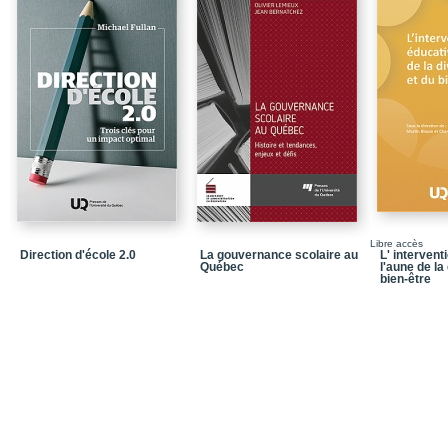
éléments
Références
Chapitre 3 / Enjeux du 
Références
Chapitre 4 / Apports d
l’écocitoyenneté1
Références
Chapitre 5 / Engagemen
savoirs
Libre accès
1 / Le désengagement ci
Direction d'école 2.0
La gouvernance scolaire au
L' intervent
Québec
jeunes : une perte de c
l'aune de la
bien-être
Références
Chapitre 6 / Justice en
Conclusion
Références
Chapitre 7 / Expérience