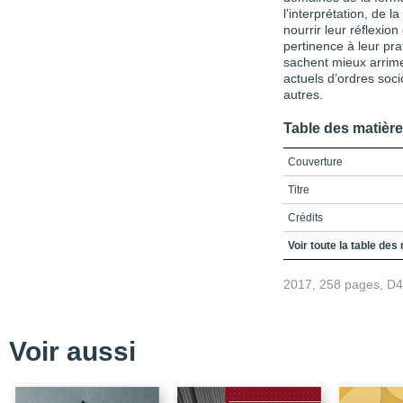
l’interprétation, de 
nourrir leur réflexion
pertinence à leur pra
sachent mieux arrime
actuels d’ordres soci
autres.
Table des matièr
Couverture
Titre
Crédits
Table des matières
Voir toute la table des
Liste des figures et des
2017, 258 pages, D
Introduction
Chapitre 1 / Identité e
l’environnement
Voir aussi
Références
Chapitre 2 / Exploratio