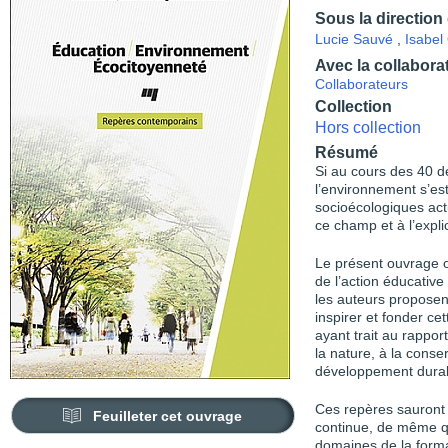
Sous la direction
Lucie Sauvé
,
Isabel
Avec la collabora
Collaborateurs
Collection
Hors collection
Résumé
Si au cours des 40 d
l’environnement s’es
socioécologiques ac
ce champ et à l’expli
Le présent ouvrage o
de l’action éducative
les auteurs propose
inspirer et fonder ce
ayant trait au rapport
la nature, à la conse
développement durab
Ces repères sauront r
Feuilleter cet ouvrage
continue, de même q
domaines de la format