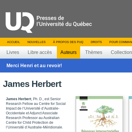
ACCUEIL
NOUVELLES
À PROPOS DES PUQ
DROITS
POUR COMMAN
Livres
Libre accès
Auteurs
Thèmes
Collectio
Merci Henri et au revoir!
James Herbert
James Herbert
, Ph. D., est Senior
Research Fellow au Centre for Social
Impact de l’Université d’Australie-
Occidentale et Adjunct Associate
Research Professor au Australian
Centre for Child Protection de
l’Université d’Australie-Méridionale.