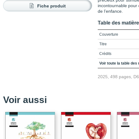
précieux pour stimule
Fiche produit
incontournable pour 
de l’enfance.
Table des matièr
Couverture
Titre
Crédits
Remerciements
Voir toute la table des
Table des matières
2025, 498 pages, D
Liste des figures
Liste des tableaux
Voir aussi
Introduction
Références
Partie I – État des lieux
Chapitre 1 – Centres d’
d’enquête auprès des e