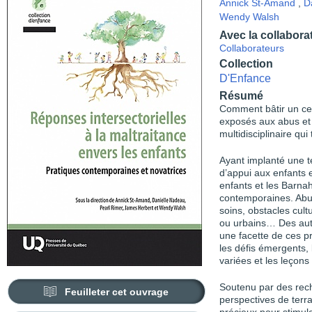
Annick St-Amand
,
D
Wendy Walsh
Avec la collabora
Collaborateurs
Collection
D'Enfance
Résumé
Comment bâtir un cer
exposés aux abus et
multidisciplinaire qu
Ayant implanté une t
d’appui aux enfants 
enfants et les Barna
contemporaines. Abus
soins, obstacles cult
ou urbains… Des autr
une facette de ces 
les défis émergents, 
variées et les leçon
Soutenu par des rech
Feuilleter cet ouvrage
perspectives de terra