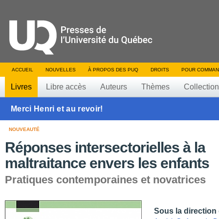
ACCUEIL
NOUVELLES
À PROPOS DES PUQ
DROITS
POUR COMMAN
Livres
Libre accès
Auteurs
Thèmes
Collectio
Merci Henri et au revoir!
NOUVEAUTÉ
Réponses intersectorielles à la
maltraitance envers les enfants
Pratiques contemporaines et novatrices
Sous la direction