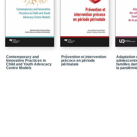
Chapitre 2 – L’évaluati
centre d’appui aux enfa
Chapitre 3 – Soutenir l
enfants
Chapitre 4 – De l’hybridi
conforme : expériences 
justice
Chapitre 5 – Barnahus en
la collaboration
Contemporary and
Prévention et intervention
Adaptation 
Innovative Practices in
précoce en période
adolescents
Child and Youth Advocacy
périnatale
familles da
Partie 2 – Fournir des s
Centre Models
la pandémi
sociales particulières
Chapitre 6 – Accès, incl
centre d’appui aux enfa
culturelles
Chapitre 7 – « Étendre 
enjeux controversés et 
l’élaboration des pro
Chapitre 8 – Intervenir 
sœurs dans la communa
Chapitre 9 – Leçons ti
dans l’adaptation du mo