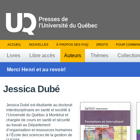
ACCUEIL
NOUVELLES
À PROPOS DES PUQ
DROITS
POUR COMMAN
Livres
Libre accès
Auteurs
Thèmes
Collectio
Merci Henri et au revoir!
Jessica Dubé
Jessica Dubé est étudiante au doctorat
interdisciplinaire en santé et société à
l’Université du Québec à Montréal et
chargée de cours en santé et sécurité
au travail au Département
d’organisation et ressources humaines
à l’École des sciences de la gestion de