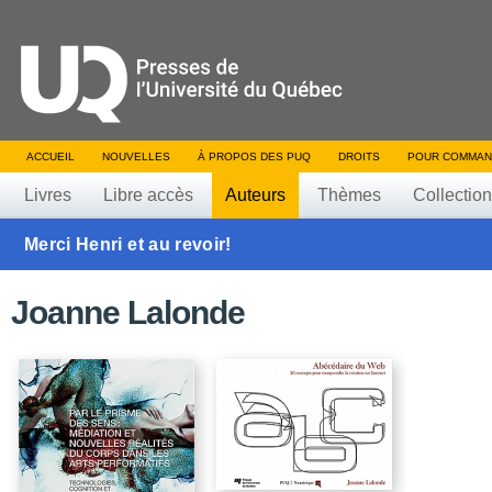
ACCUEIL
NOUVELLES
À PROPOS DES PUQ
DROITS
POUR COMMAN
Livres
Libre accès
Auteurs
Thèmes
Collectio
Merci Henri et au revoir!
Joanne Lalonde