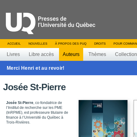
ACCUEIL
NOUVELLES
À PROPOS DES PUQ
DROITS
POUR COMMAN
Livres
Libre accès
Auteurs
Thèmes
Collectio
Merci Henri et au revoir!
Josée St-Pierre
Josée St-Pierre
, co-fondatrice de
l’Institut de recherche sur les PME
(InRPME), est professeure titulaire de
finance à l’Université du Québec à
Trois-Rivières.