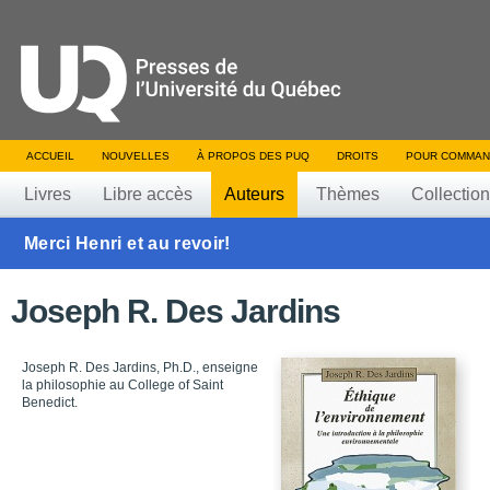
ACCUEIL
NOUVELLES
À PROPOS DES PUQ
DROITS
POUR COMMAN
Livres
Libre accès
Auteurs
Thèmes
Collectio
Merci Henri et au revoir!
Joseph R. Des Jardins
Joseph R. Des Jardins, Ph.D., enseigne
la philosophie au College of Saint
Benedict.