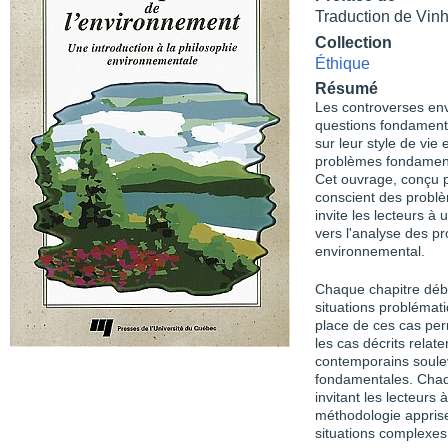
Traduction de Vin
Collection
Éthique
Résumé
Les controverses en
questions fondamenta
sur leur style de vie
problèmes fondament
Cet ouvrage, conçu p
conscient des problè
invite les lecteurs à
vers l'analyse des p
environnemental.
Chaque chapitre débu
situations problémat
place de ces cas per
les cas décrits rela
contemporains soulev
fondamentales. Chaqu
invitant les lecteurs 
méthodologie apprise
situations complexes