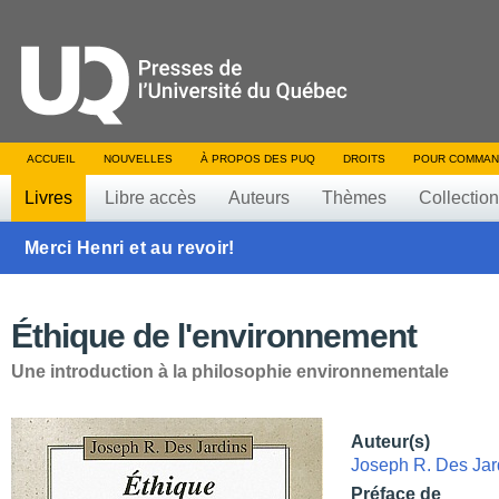
ACCUEIL
NOUVELLES
À PROPOS DES PUQ
DROITS
POUR COMMAN
Livres
Libre accès
Auteurs
Thèmes
Collectio
Merci Henri et au revoir!
Éthique de l'environnement
Une introduction à la philosophie environnementale
Auteur(s)
Joseph R. Des Jar
Préface de