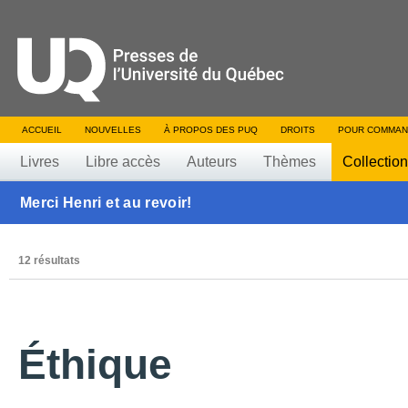
ACCUEIL
NOUVELLES
À PROPOS DES PUQ
DROITS
POUR COMMAN
Livres
Libre accès
Auteurs
Thèmes
Collectio
Merci Henri et au revoir!
12 résultats
Éthique