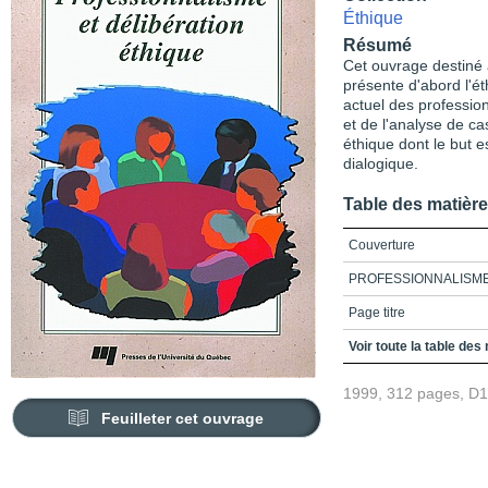
Éthique
Résumé
Cet ouvrage destiné 
présente d'abord l'ét
actuel des professio
et de l'analyse de c
éthique dont le but e
dialogique.
Table des matièr
Couverture
PROFESSIONNALISME
Page titre
Remerciements
Voir toute la table des
Table des matières
1999, 312 pages, D
Présentation générale
Feuilleter cet ouvrage
Partie 1_Le profession
Chapitre 1_La reconnai