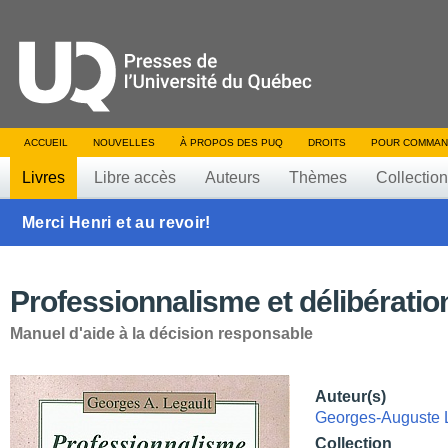
ACCUEIL
NOUVELLES
À PROPOS DES PUQ
DROITS
POUR COMMAN
Livres
Libre accès
Auteurs
Thèmes
Collectio
Merci Henri et au revoir!
Professionnalisme et délibératio
Manuel d'aide à la décision responsable
Auteur(s)
Georges-Auguste 
Collection