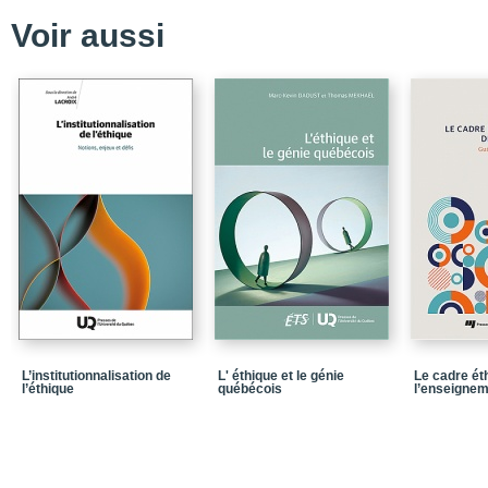
Voir aussi
Chapitre 2_La relation 
Chapitre 3_Le profess
Chapitre 4_Les profess
Conclusion de la premiè
Partie 2_La démarche d
Chapitre 5_L'éthique et
Chapitre 6_Prendre une
Partie 3_La délibératio
Chapitre 7_Décision dél
Chapitre 8_Décision dél
pratique
L’institutionnalisation de
L' éthique et le génie
Le cadre éth
Conclusion de la troisi
l’éthique
québécois
l’enseigne
Annexe 1_Tableau syn
Annexe 2_Fiche d'appli
Annexe 3_Lexique