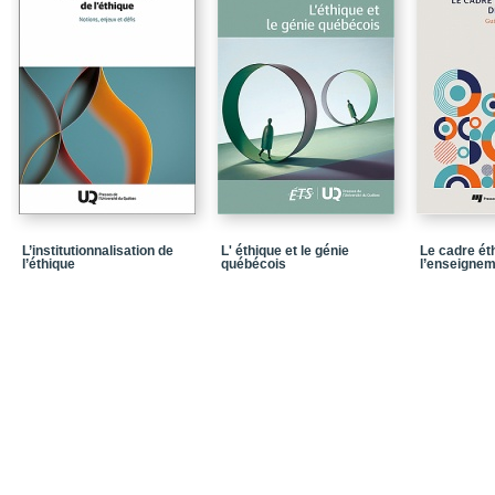
psychologues du Québ
Chapitre 6_La naissanc
d’identité
Chapitre 7_Qu’est-ce q
au secondaire aujourd’
Chapitre 8_Le professio
professionnelle
L’institutionnalisation de
L' éthique et le génie
Le cadre éth
l’éthique
québécois
l’enseigne