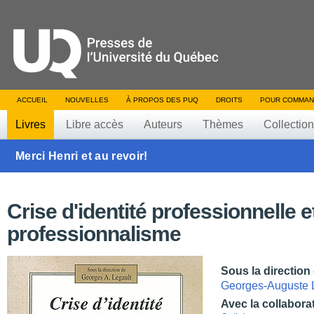
ACCUEIL
NOUVELLES
À PROPOS DES PUQ
DROITS
POUR COMMAN
Livres
Libre accès
Auteurs
Thèmes
Collectio
Merci Henri et au revoir!
Crise d'identité professionnelle e
professionnalisme
Sous la direction
Georges-Auguste 
Avec la collabora