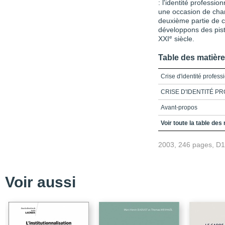
: l'identité professio
une occasion de cha
deuxième partie de 
développons des pist
e
XXI
siècle.
Table des matièr
Crise d'identité profes
CRISE D'IDENTITÉ 
Avant-propos
Table des matières
Voir toute la table des
Chapitre 1_L’identité pr
2003, 246 pages, D
d’identité
Chapitre 2_La crise d’i
professionnels
Voir aussi
Chapitre 3_Processus id
de la profession médic
Chapitre 4_L’identité p
Chapitre 5_Quelques su