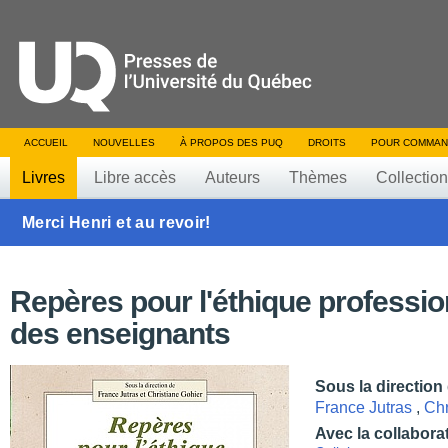
ACCUEIL
NOUVELLES
À PROPOS DES PUQ
DROITS
POUR COMMAN
Livres
Libre accès
Auteurs
Thèmes
Collectio
Merci Henri et au revoir!
Repères pour l'éthique professio
des enseignants
Sous la direction
France Jutras
,
Chr
Avec la collabora