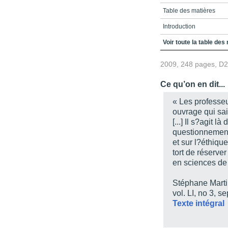
Table des matières
Introduction
Chapitre 1
Voir toute la table des
Chapitre 2
2009, 248 pages, D
Chapitre 3
Ce qu’on en dit...
Chapitre 4
« Les professeu
Chapitre 5
ouvrage qui sait
[...] Il s?agit 
Chapitre 6
questionnement
Chapitre 7
et sur l?éthiqu
tort de réserver
Chapitre 8
en sciences de 
Chapitre 9
Stéphane Mart
Chapitre 10
vol. LI, no 3,
se
Texte intégral