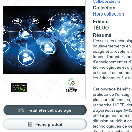
Collaborateurs
Collection
Hors collection
Éditeur
TÉLUQ
Résumé
L’essor des technolo
bouleversements en 
usage et a révélé le
forcés d’adopter dans
d’enseignement et d’
technologiques et or
estimés. Les méthode
les éducateurs à y fa
Cet ouvrage bénéfici
pratique de l’enseig
plusieurs décennies,
recherche LICEF, do
Feuilleter cet ouvrage
d’apprentissage
(MISA
été largement utilis
diffusion au début d
Fiche produit
technologiques de ce
d’en faire le bilan et