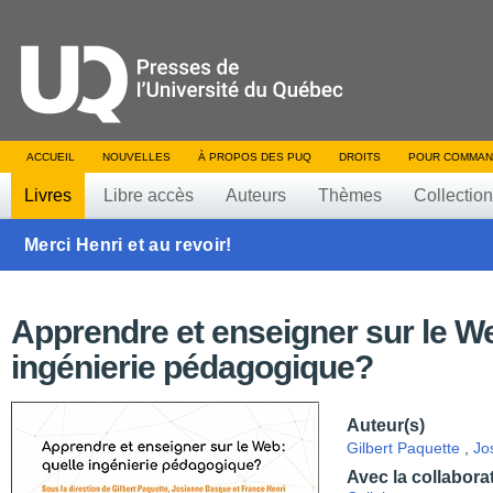
ACCUEIL
NOUVELLES
À PROPOS DES PUQ
DROITS
POUR COMMAN
Livres
Libre accès
Auteurs
Thèmes
Collectio
Merci Henri et au revoir!
Apprendre et enseigner sur le We
ingénierie pédagogique?
Auteur(s)
Gilbert Paquette
,
Jo
Avec la collabora