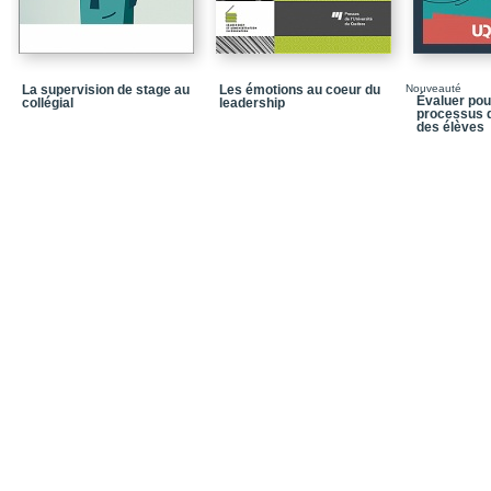
Chapitre 5 / Améliorer 
praticiens et de pratici
Chapitre 6 / Vers une 
d’apprentissage piloté
La supervision de stage au
Les émotions au coeur du
Nouveauté
Chapitre 7 / Typologies 
Évaluer pour
collégial
leadership
processus 
environnements numéri
des élèves
Chapitre 8 / Instrument
compétences
TROISIÈME PARTIE / Spé
environnements numéri
Chapitre 9 / L’ingénier
l’apprentissage humain
Chapitre 10 / Considérer
environnements numéri
Chapitre 11 / Comprend
conception
Chapitre 12 / Une ingé
apprentissages autonom
QUATRIÈME PARTIE / No
environnements numéri