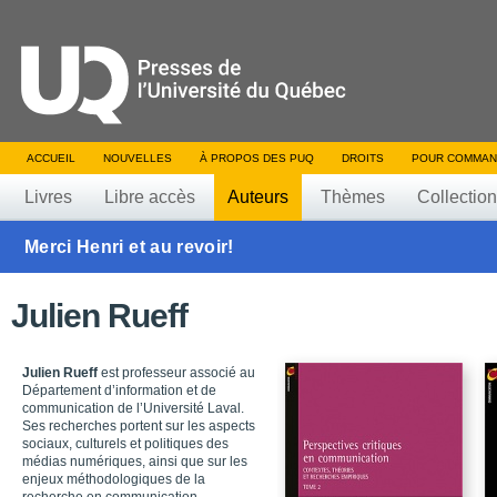
ACCUEIL
NOUVELLES
À PROPOS DES PUQ
DROITS
POUR COMMAN
Livres
Libre accès
Auteurs
Thèmes
Collectio
Merci Henri et au revoir!
Julien Rueff
Julien Rueff
est professeur associé au
Département d’information et de
communication de l’Université Laval.
Ses recherches portent sur les aspects
sociaux, culturels et politiques des
médias numériques, ainsi que sur les
enjeux méthodologiques de la