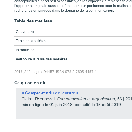
conceptuelles a priori peu accessibles, de les exposer clairement afin d’en 
l’appropriation, mais aussi de démontrer leur pertinence pour la réalisati
recherches empiriques dans le domaine de la communication.
Table des matières
Couverture
Table des matières
Introduction
Pourquoi un autre ouvrage sur les perspectives critiques ?
Voir toute la table des matières
Présentation de l’ouvrage
2016, 342 pages, D4457, ISBN 978-2-7605-4457-4
Bibliographie
Ce qu’on en dit...
Partie 1 - Ce que « critique » veut dire
« Compte-rendu de lecture »
Chapitre 1 - Kantisme et communication : pour un horizon critique
Claire d’Hennezel,
Communication et organisation
, 53 | 20
mis en ligne le 01 juin 2018, consulté le 15 août 2019.
Chapitre 2 - Philosophie sociale et critique immanente
Chapitre 3 - Qu’est-ce que la critique foucaldienne ?
Partie 2 - L'école de Francfort