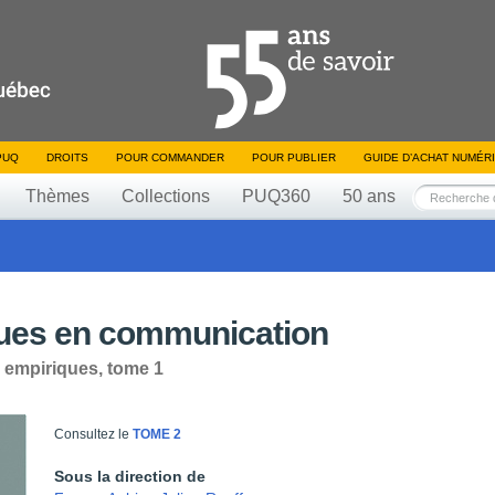
PUQ
DROITS
POUR COMMANDER
POUR PUBLIER
GUIDE D’ACHAT NUMÉR
Thèmes
Collections
PUQ360
50 ans
ques en communication
s empiriques, tome 1
Consultez le
TOME 2
Sous la direction de