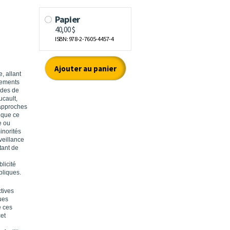
, allant
pements
udes de
ucault,
approches
 que ce
e ou
minorités
veillance
tant de
licité
bliques.
ctives
ues
e ces
et