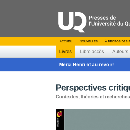
ACCUEIL
NOUVELLES
À PROPOS DES 
Livres
Libre accès
Auteurs
Merci Henri et au revoir!
Perspectives criti
Contextes, théories et recherche