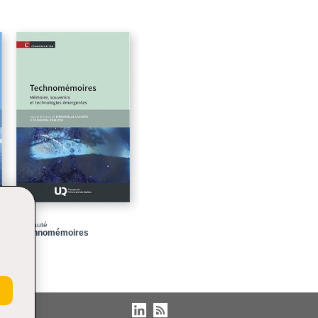
93
115
139
159
161
181
207
229
231
251
Nouveauté
Technomémoires
269
293
295