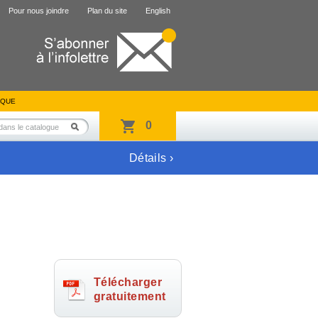
Pour nous joindre
Plan du site
English
IQUE
0
Détails ›
Télécharger
gratuitement