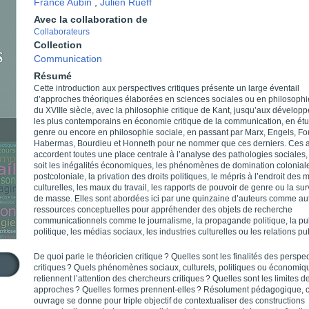
France Aubin
,
Julien Rueff
Avec la collaboration de
Collaborateurs
Collection
Communication
Résumé
Cette introduction aux perspectives critiques présente un large éventail
d’approches théoriques élaborées en sciences sociales ou en philosophie
du XVIIIe siècle, avec la philosophie critique de Kant, jusqu’aux dévelop
les plus contemporains en économie critique de la communication, en ét
genre ou encore en philosophie sociale, en passant par Marx, Engels, Fo
Habermas, Bourdieu et Honneth pour ne nommer que ces derniers. Ces 
accordent toutes une place centrale à l’analyse des pathologies sociales,
soit les inégalités économiques, les phénomènes de domination colonial
postcoloniale, la privation des droits politiques, le mépris à l’endroit des 
culturelles, les maux du travail, les rapports de pouvoir de genre ou la sur
de masse. Elles sont abordées ici par une quinzaine d’auteurs comme au
ressources conceptuelles pour appréhender des objets de recherche
communicationnels comme le journalisme, la propagande politique, la pub
politique, les médias sociaux, les industries culturelles ou les relations pu
De quoi parle le théoricien critique ? Quelles sont les finalités des perspe
critiques ? Quels phénomènes sociaux, culturels, politiques ou économiq
retiennent l’attention des chercheurs critiques ? Quelles sont les limites d
approches ? Quelles formes prennent-elles ? Résolument pédagogique, c
ouvrage se donne pour triple objectif de contextualiser des constructions