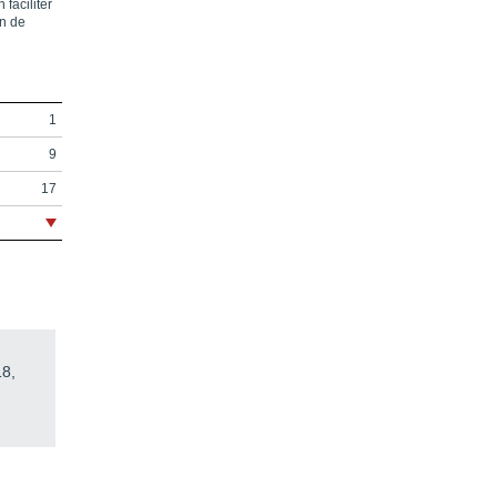
faciliter
on de
1
9
17
18
21
29
31
33
18,
51
71
91