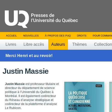
ACCUEIL
NOUVELLES
À PROPOS DES PUQ
DROITS
POUR COMMAN
Livres
Libre accès
Auteurs
Thèmes
Collectio
Merci Henri et au revoir!
Justin Massie
Justin Massie
est professeur titulaire et
directeur du département de science
politique à l’Université du Québec à
Montréal. Il est également codirecteur
du Réseau d’analyse stratégique et
codirecteur de la plateforme d’analyse
Le Rubicon.