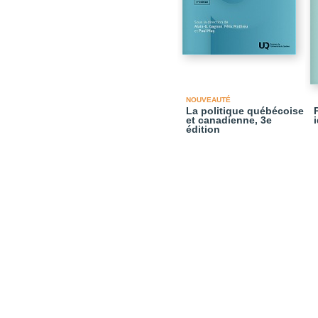
NOUVEAUTÉ
La politique québécoise
et canadienne, 3e
édition