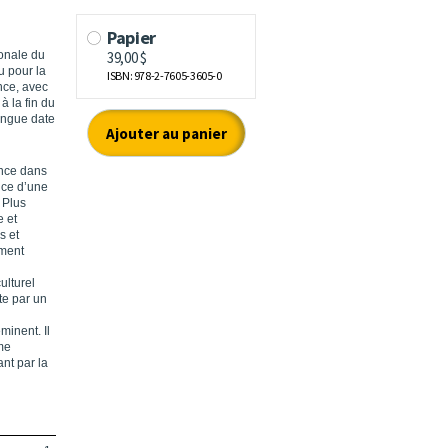
ionale du
u pour la
nce, avec
à la fin du
longue date
ance dans
nce d’une
 Plus
e et
s et
ement
ulturel
te par un
minent. Il
sme
ant par la