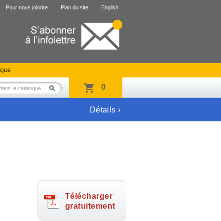
Pour nous joindre
Plan du site
English
IQUE
0
Détails ›
Télécharger
gratuitement