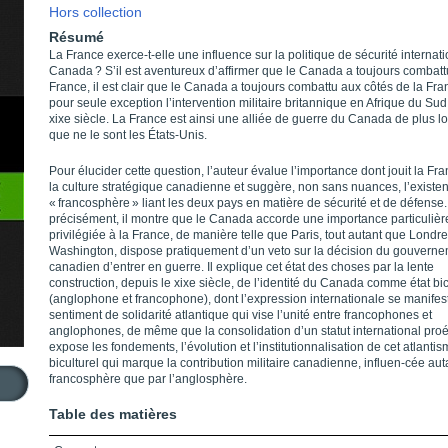
Hors collection
Résumé
La France exerce-t-elle une influence sur la politique de sécurité internat
Canada ? S’il est aventureux d’affirmer que le Canada a toujours combatt
France, il est clair que le Canada a toujours combattu aux côtés de la Fra
pour seule exception l’intervention militaire britannique en Afrique du Sud 
xixe siècle. La France est ainsi une alliée de guerre du Canada de plus 
que ne le sont les États-Unis.
Pour élucider cette question, l’auteur évalue l’importance dont jouit la Fr
la culture stratégique canadienne et suggère, non sans nuances, l’existe
« francosphère » liant les deux pays en matière de sécurité et de défense.
précisément, il montre que le Canada accorde une importance particulièr
privilégiée à la France, de manière telle que Paris, tout autant que Londre
Washington, dispose pratiquement d’un veto sur la décision du gouvern
canadien d’entrer en guerre. Il explique cet état des choses par la lente
construction, depuis le xixe siècle, de l’identité du Canada comme état bic
(anglophone et francophone), dont l’expression internationale se manifes
sentiment de solidarité atlantique qui vise l’unité entre francophones et
anglophones, de même que la consolidation d’un statut international proé
expose les fondements, l’évolution et l’institutionnalisation de cet atlanti
biculturel qui marque la contribution militaire canadienne, influen-cée aut
francosphère que par l’anglosphère.
Table des matières