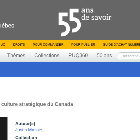
PUQ
DROITS
POUR COMMANDER
POUR PUBLIER
GUIDE D’ACHAT NUMÉR
Thèmes
Collections
PUQ360
50 ans
a culture stratégique du Canada
Auteur(s)
Justin Massie
Collection