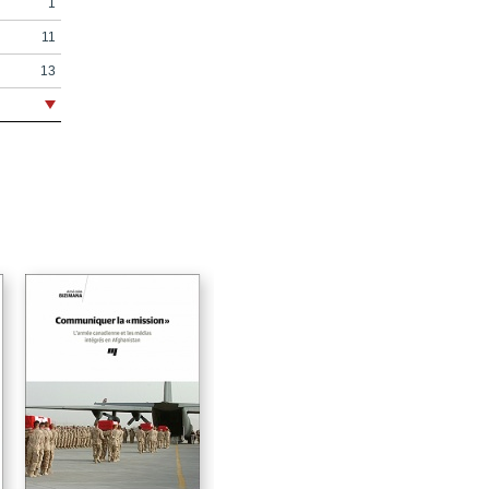
1
11
13
19
29
35
44
51
56
63
71
72
75
77