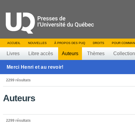
ACCUEIL
NOUVELLES
À PROPOS DES PUQ
DROITS
POUR COMMAN
Livres
Libre accès
Auteurs
Thèmes
Collectio
Merci Henri et au revoir!
2299 résultats
Auteurs
2299 résultats