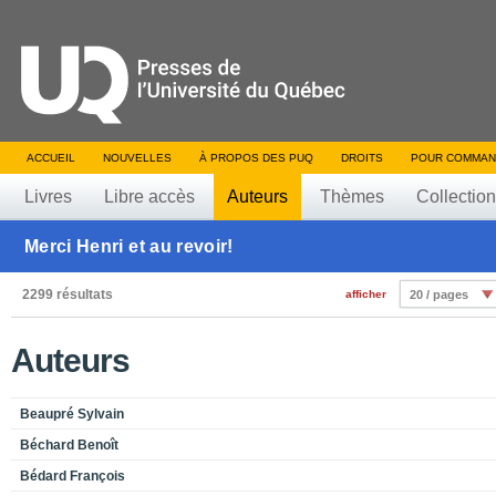
ACCUEIL
NOUVELLES
À PROPOS DES PUQ
DROITS
POUR COMMAN
Livres
Libre accès
Auteurs
Thèmes
Collectio
Merci Henri et au revoir!
2299 résultats
afficher
20 / pages
Auteurs
Beaupré Sylvain
Béchard Benoît
Bédard François