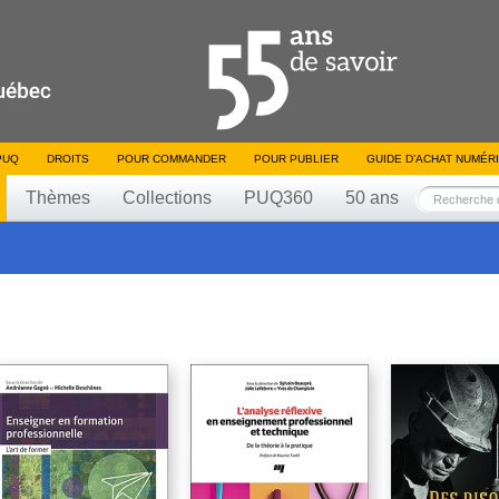
PUQ
DROITS
POUR COMMANDER
POUR PUBLIER
GUIDE D’ACHAT NUMÉR
Thèmes
Collections
PUQ360
50 ans