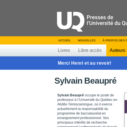
ACCUEIL
NOUVELLES
À PROPOS DES 
Livres
Libre accès
Auteurs
Merci Henri et au revoir!
Sylvain Beaupré
Sylvain Beaupré
occupe le poste de
professeur à l’Université du Québec en
Abitibi-Témiscamingue, où il exerce
actuellement la responsabilité du
programme de baccalauréat en
enseignement professionnel. Ses
principaux intérêts de recherche