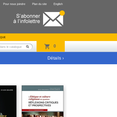
Pour nous joindre
Plan du site
English
IQUE
0
Détails ›