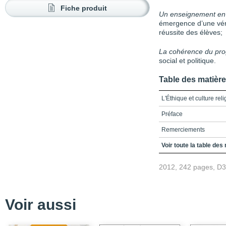
Fiche produit
Un enseignement en
émergence d’une véri
réussite des élèves;
La cohérence du p
social et politique.
Table des matièr
L'Éthique et culture rel
Préface
Remerciements
Table des matières
Voir toute la table des
Liste des tableaux et de
2012, 242 pages, D
Présentation de l’ouvr
Partie 1 - Une éthique 
Voir aussi
L’enseignement de l’ét
Le dialogue sur les ques