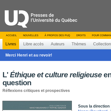
ACCUEIL
NOUVELLES
À PROPOS DES PUQ
DROITS
POUR COMMAN
Livres
Libre accès
Auteurs
Thèmes
Collectio
Merci Henri et au revoir!
L'
Éthique et culture religieuse
e
question
Réflexions critiques et prospectives
Sous la direction