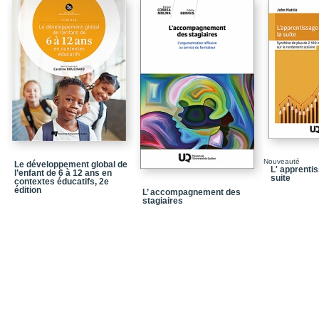
Partie 2 - Une posture 
La pratique enseignan
recherche
L’objectivation de la p
Partie 3 - Un enseigne
Un lieu pour l’éducati
Un apprentissage de la 
citoyenneté
Nouveauté
Le développement global de
L' apprentis
Une approche implicite 
l’enfant de 6 à 12 ans en
suite
contextes éducatifs, 2e
édition
L’ accompagnement des
Partie 4 - La cohéren
stagiaires
Fondements philosophiq
L’implantation à la lum
respect du point de vue
Notices biographiques