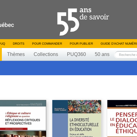
PUQ
DROITS
POUR COMMANDER
POUR PUBLIER
GUIDE D’ACHAT NUMÉR
Thèmes
Collections
PUQ360
50 ans