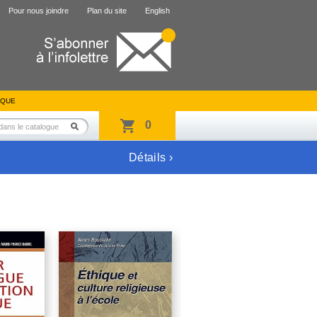
Pour nous joindre
Plan du site
English
IQUE
0
Détails ›