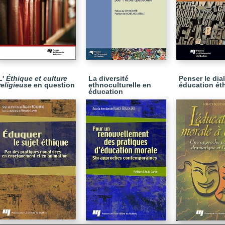
L'
Éthique et culture
La diversité
Penser le dia
religieuse
en question
ethnoculturelle en
éducation ét
éducation