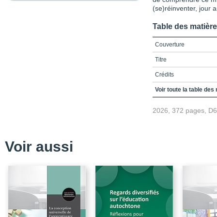
(se)réinventer, jour 
Table des matièr
Couverture
Titre
Crédits
Remerciements
Voir toute la table des
Table des matières
2026, 372 pages, D
Liste des encadrés
Liste des figures
Voir aussi
Liste des tableaux
Liste des sigles et des
Introduction
L’art de commencer
L’art de faire sens ens