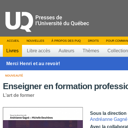
ACCUEIL
NOUVELLES
À PROPOS DES PUQ
DROITS
POUR COMMAN
Livres
Libre accès
Auteurs
Thèmes
Collectio
Merci Henri et au revoir!
NOUVEAUTÉ
Enseigner en formation professi
L’art de former
Sous la direction
Andréanne Gagné
Avec la collabora