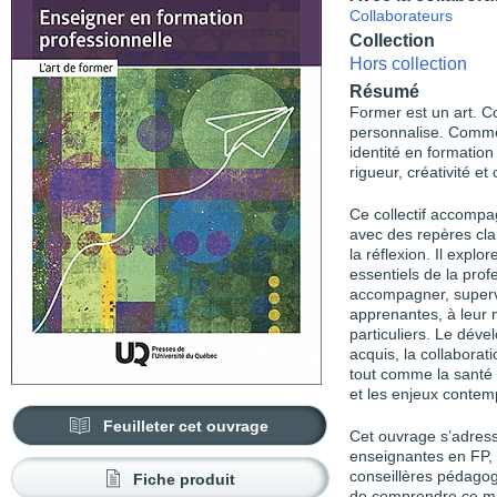
Collaborateurs
Collection
Hors collection
Résumé
Former est un art. C
personnalise. Commen
identité en formatio
rigueur, créativité e
Ce collectif accomp
avec des repères clai
la réflexion. Il expl
essentiels de la profe
accompagner, supervi
apprenantes, à leur m
particuliers. Le dév
acquis, la collaborat
tout comme la santé e
et les enjeux contem
Feuilleter cet ouvrage
Cet ouvrage s’adress
enseignantes en FP, 
conseillères pédagog
Fiche produit
de comprendre ce mili