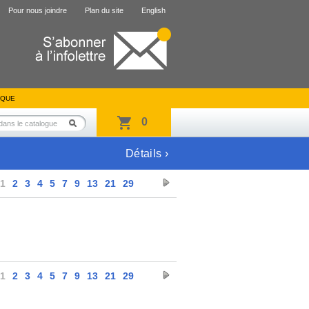
Pour nous joindre
Plan du site
English
IQUE
0
Détails ›
1
2
3
4
5
7
9
13
21
29
1
2
3
4
5
7
9
13
21
29