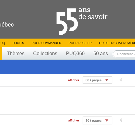
PUQ
DROITS
POUR COMMANDER
POUR PUBLIER
GUIDE D’ACHAT NUMÉR
Thèmes
Collections
PUQ360
50 ans
afficher
80 / pages
afficher
80 / pages