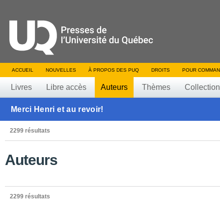
ACCUEIL
NOUVELLES
À PROPOS DES PUQ
DROITS
POUR COMMAN
Livres
Libre accès
Auteurs
Thèmes
Collectio
Merci Henri et au revoir!
2299 résultats
Auteurs
2299 résultats