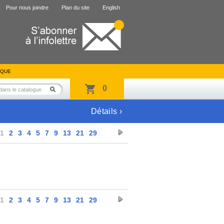
Pour nous joindre
Plan du site
English
IQUE
0
Détails ›
1
2
3
4
5
7
9
13
21
29
1
2
3
4
5
7
9
13
21
29