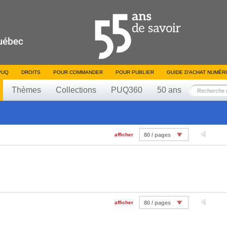
PUQ
DROITS
POUR COMMANDER
POUR PUBLIER
GUIDE D’ACHAT NUMÉR
Thèmes
Collections
PUQ360
50 ans
afficher
80 / pages
afficher
80 / pages