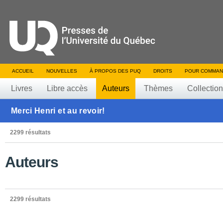
ACCUEIL
NOUVELLES
À PROPOS DES PUQ
DROITS
POUR COMMAN
Livres
Libre accès
Auteurs
Thèmes
Collectio
Merci Henri et au revoir!
2299 résultats
Auteurs
2299 résultats