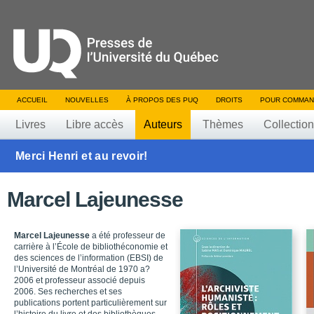
ACCUEIL
NOUVELLES
À PROPOS DES PUQ
DROITS
POUR COMMAN
Livres
Libre accès
Auteurs
Thèmes
Collectio
Merci Henri et au revoir!
Marcel Lajeunesse
Marcel Lajeunesse
a été professeur de
carrière à l’École de bibliothéconomie et
des sciences de l’information (EBSI) de
l’Université de Montréal de 1970 a?
2006 et professeur associé depuis
2006. Ses recherches et ses
publications portent particulièrement sur