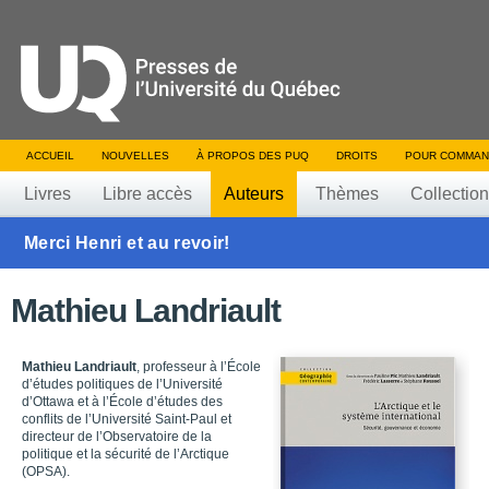
ACCUEIL
NOUVELLES
À PROPOS DES PUQ
DROITS
POUR COMMAN
Livres
Libre accès
Auteurs
Thèmes
Collectio
Merci Henri et au revoir!
Mathieu Landriault
Mathieu Landriault
, professeur à l’École
d’études politiques de l’Université
d’Ottawa et à l’École d’études des
conflits de l’Université Saint-Paul et
directeur de l’Observatoire de la
politique et la sécurité de l’Arctique
(OPSA).