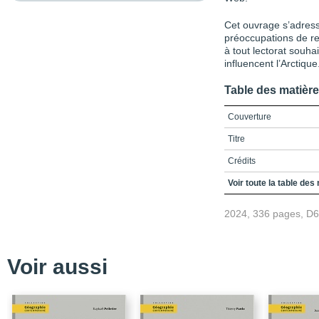
Cet ouvrage s’adress
préoccupations de re
à tout lectorat souha
influencent l’Arctique
Table des matièr
Couverture
Titre
Crédits
Table des matières
Voir toute la table des
Liste des figureset tabl
2024, 336 pages, D
Liste des sigles et acr
Introduction / La région
Voir aussi
Présentations des chapi
Références
PARTIE 1 / Fondement