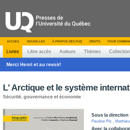
ACCUEIL
NOUVELLES
À PROPOS DES PUQ
DROITS
POUR COMMAN
Livres
Libre accès
Auteurs
Thèmes
Collectio
Merci Henri et au revoir!
L' Arctique et le système internat
Sécurité, gouvernance et économie
Sous la direction
Pauline Pic
,
Mathieu
Avec la collabora