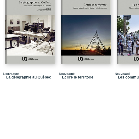
Chapitre 1 / L’échelle a
Chapitre 2 / Comment s
l’Arctique ?
PARTIE 2 / Guerre et gé
Chapitre 3 / Guerre, mil
arctique et ses nuance
Chapitre 4 / L’impact d
sur l’Arctique: vers une 
puissance
Chapitre 5 / Les échos 
Nouveauté
Nouveauté
Nouveauté
La géographie au Québec
Écrire le territoire
Les commun
défis et contraintes du 
PARTIE 3 / Gouvernance 
Chapitre 6 / Une géopol
politique (dé)faitl’esp
Chapitre 7 / Les peupl
Arctique
Chapitre 8 / Entre bien
concurrente : que repré