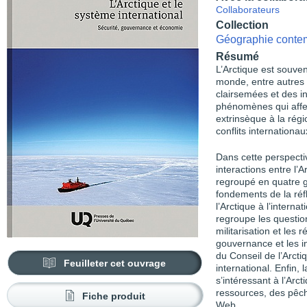
Collaborateurs
Collection
Géographie conte
Résumé
L’Arctique est souve
monde, entre autres e
clairsemées et des in
phénomènes qui affec
extrinsèque à la régi
conflits internationau
Dans cette perspectiv
interactions entre l’A
regroupé en quatre g
fondements de la réf
l’Arctique à l’intern
regroupe les questions
militarisation et les
gouvernance et les i
du Conseil de l’Arcti
Feuilleter cet ouvrage
international. Enfin,
s’intéressant à l’Arct
ressources, des pêch
Fiche produit
Web.