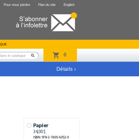
Pour nous joindre
Plan du site
English
IQUE
0
Détails ›