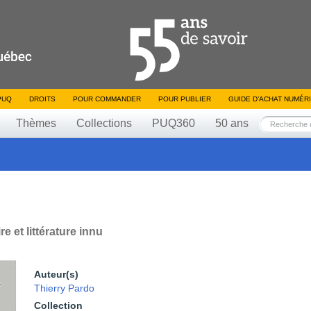
PUQ
DROITS
POUR COMMANDER
POUR PUBLIER
GUIDE D’ACHAT NUMÉR
Thèmes
Collections
PUQ360
50 ans
e et littérature innu
Auteur(s)
Thierry Pardo
Collection