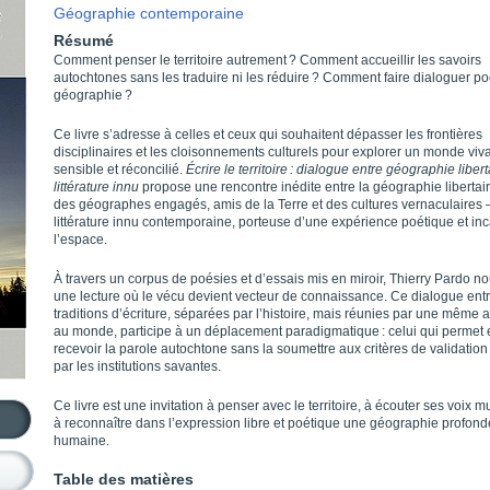
Géographie contemporaine
Résumé
Comment penser le territoire autrement ? Comment accueillir les savoirs
autochtones sans les traduire ni les réduire ? Comment faire dialoguer po
géographie ?
Ce livre s’adresse à celles et ceux qui souhaitent dépasser les frontières
disciplinaires et les cloisonnements culturels pour explorer un monde viva
sensible et réconcilié.
Écrire le territoire : dialogue entre géographie libert
littérature innu
propose une rencontre inédite entre la géographie libertair
des géographes engagés, amis de la Terre et des cultures vernaculaires –
littérature innu contemporaine, porteuse d’une expérience poétique et in
l’espace.
À travers un corpus de poésies et d’essais mis en miroir, Thierry Pardo no
une lecture où le vécu devient vecteur de connaissance. Ce dialogue ent
traditions d’écriture, séparées par l’histoire, mais réunies par une même a
au monde, participe à un déplacement paradigmatique : celui qui permet 
recevoir la parole autochtone sans la soumettre aux critères de validatio
par les institutions savantes.
Ce livre est une invitation à penser avec le territoire, à écouter ses voix mu
à reconnaître dans l’expression libre et poétique une géographie profon
humaine.
Table des matières