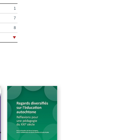
1
7
8
9
11
13
17
19
25
33
65
73
93
111