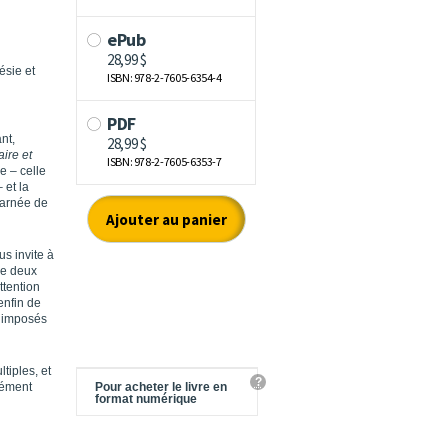
ésie et
nt,
aire et
e – celle
 et la
carnée de
us invite à
re deux
ttention
enfin de
n imposés
ltiples, et
?
dément
Pour acheter le livre en
format numérique