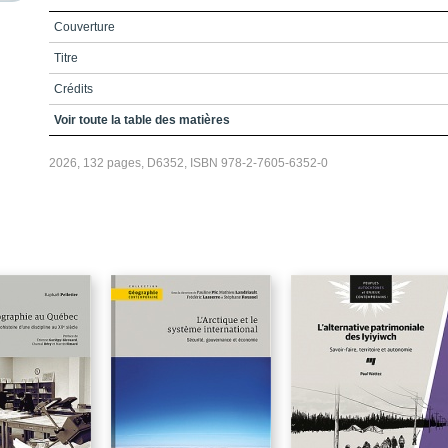
Couverture
Titre
Crédits
Remerciements
Voir toute la table des matières
Avant-propos
2026, 132 pages, D6352, ISBN 978-2-7605-6352-0
Table des matières
Liste des figures
Introduction / Les arbres meurent-ils de solitude d’esprit ?
Chapitre 1 / Dialoguer en géographe
Chapitre 2 / La géographie libertaire
Chapitre 3 / Introduction à l’espace mental et littéraire innu
Chapitre 4 / Réflexions sur l’environnement et la démarche
méthodologique
Chapitre 5 / Dévoilement du dialogue littéraire
Chapitre 6 / Pour en finir avec la géographie des refusés