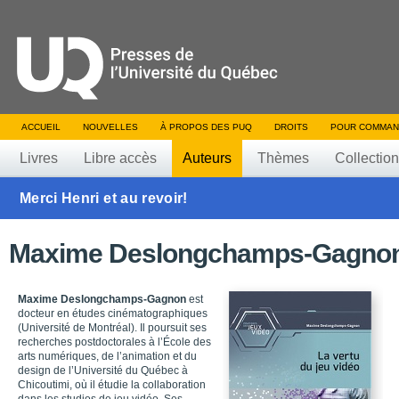
ACCUEIL
NOUVELLES
À PROPOS DES PUQ
DROITS
POUR COMMAN
Livres
Libre accès
Auteurs
Thèmes
Collectio
Merci Henri et au revoir!
Maxime Deslongchamps-Gagno
Maxime Deslongchamps-Gagnon
est
docteur en études cinématographiques
(Université de Montréal). Il poursuit ses
recherches postdoctorales à l’École des
arts numériques, de l’animation et du
design de l’Université du Québec à
Chicoutimi, où il étudie la collaboration