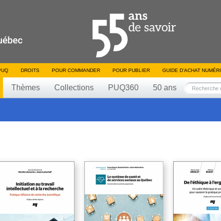
PUQ
DROITS
POUR COMMANDER
POUR PUBLIER
GUIDE D’ACHAT NUMÉR
Thèmes
Collections
PUQ360
50 ans