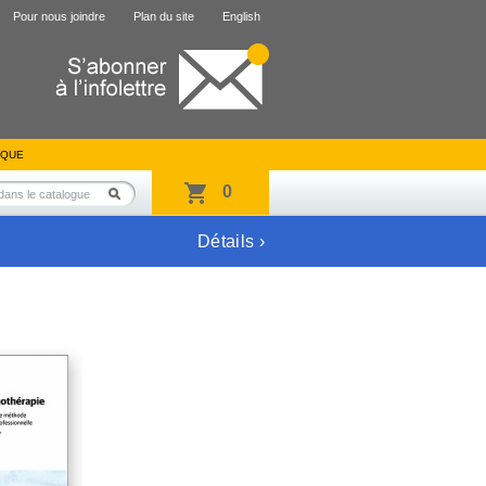
Pour nous joindre
Plan du site
English
IQUE
0
Détails ›