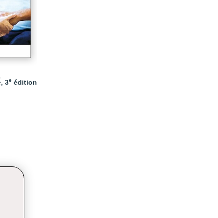
à
e
, 3
édition