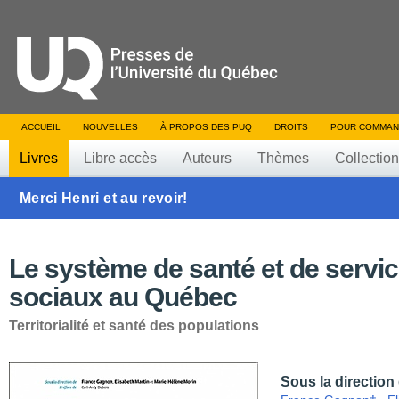
ACCUEIL
NOUVELLES
À PROPOS DES PUQ
DROITS
POUR COMMAN
Livres
Libre accès
Auteurs
Thèmes
Collectio
Merci Henri et au revoir!
Le système de santé et de servi
sociaux au Québec
Territorialité et santé des populations
Sous la direction