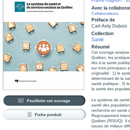
France Gagnon†
,
El
Avec la collabora
Collaborateurs
Préface de
Carl-Ardy Dubois
Collection
Santé
Résumé
Cet ouvrage analyse 
Québec, les pratiques
liés à la santé publi
sur trois principaux
originalité : 1) le s
déterminant de la sant
santé publique ; 3) le
la santé des populati
Le système de santé e
Feuilleter cet ouvrage
santé des population
recherche en santé 
Fiche produit
Regroupement interse
Québec (RISUQ). Il es
issues de milieux dif