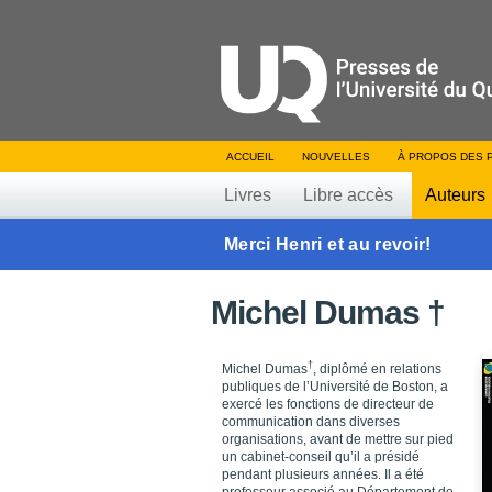
ACCUEIL
NOUVELLES
À PROPOS DES 
Livres
Libre accès
Auteurs
Merci Henri et au revoir!
Michel Dumas †
†
Michel Dumas
, diplômé en relations
publiques de l’Université de Boston, a
exercé les fonctions de directeur de
communication dans diverses
organisations, avant de mettre sur pied
un cabinet-conseil qu’il a présidé
pendant plusieurs années. Il a été