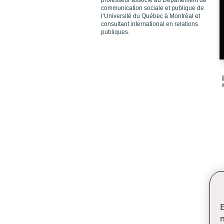
professeur associé au Département de
communication sociale et publique de
l’Université du Québec à Montréal et
consultant international en relations
publiques.
E
n