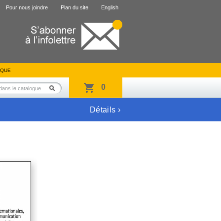
Pour nous joindre
Plan du site
English
IQUE
0
Détails ›