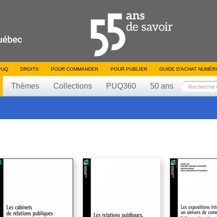
PUQ
DROITS
POUR COMMANDER
POUR PUBLIER
GUIDE D’ACHAT NUMÉR
Thèmes
Collections
PUQ360
50 ans