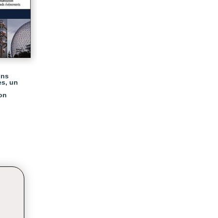
ons
es, un
on