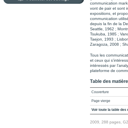
communication marke
vont de pair et sont
expositions, et propo
communication utilisé
depuis la fin de la 
Seattle, 1962 ; Mont
Tsukuba, 1985 ; Vanc
Taejon, 1993 ; Lisbo
Zaragoza, 2008 ; Sh
Tous les communicate
et ceux qui s’intéres
intéressés par l’anal
plateforme de commun
Table des matièr
Couverture
Page vierge
Page vierge
Voir toute la table des
2009, 288 pages, G