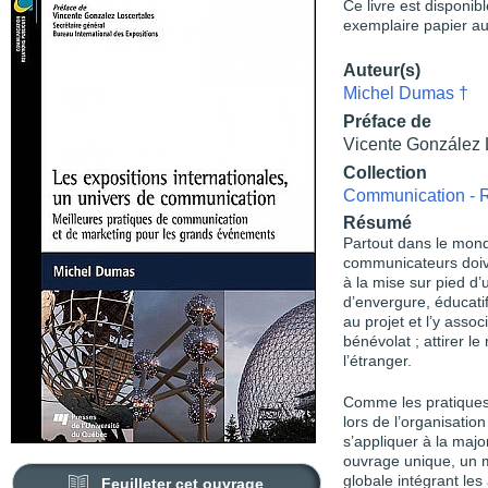
Ce livre est disponib
exemplaire papier au
Auteur(s)
Michel Dumas †
Préface de
Vicente González 
Collection
Communication - R
Résumé
Partout dans le mond
communicateurs doive
à la mise sur pied d’
d’envergure, éducatif,
au projet et l’y asso
bénévolat ; attirer l
l’étranger.
Comme les pratiques 
lors de l’organisatio
s’appliquer à la majo
ouvrage unique, un 
globale intégrant les 
Feuilleter cet ouvrage