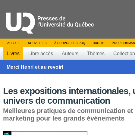
ACCUEIL
NOUVELLES
À PROPOS DES PUQ
DROITS
POUR COMMAN
Livres
Libre accès
Auteurs
Thèmes
Collectio
Merci Henri et au revoir!
Les expositions internationales, 
univers de communication
Meilleures pratiques de communication et
marketing pour les grands événements