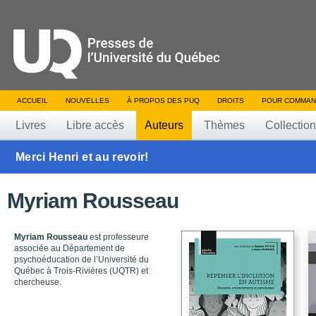
ACCUEIL
NOUVELLES
À PROPOS DES PUQ
DROITS
POUR COMMAN
Livres
Libre accès
Auteurs
Thèmes
Collectio
Merci Henri et au revoir!
Myriam Rousseau
Myriam Rousseau
est professeure
associée au Département de
psychoéducation de l’Université du
Québec à Trois-Rivières (UQTR) et
chercheuse.