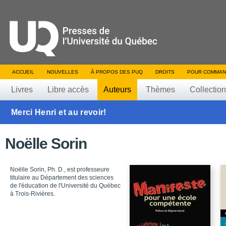
ACCUEIL
NOUVELLES
À PROPOS DES PUQ
DROITS
POUR COMMAN
Livres
Libre accès
Auteurs
Thèmes
Collectio
Merci Henri et au revoir!
Noëlle Sorin
Noëlle Sorin, Ph. D., est professeure
titulaire au Département des sciences
de l'éducation de l'Université du Québec
à Trois-Rivières.