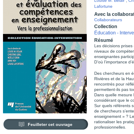
Louise M. Bélair
,
Chr
Lafortune
Avec la collabora
Collaborateurs
Collection
Éducation - Interve
Résumé
Les décisions prises
niveaux de compétenc
enseignantes particip
D’où l’importance d’é
Des chercheurs en éd
Rivières et de la H
rencontrés pour réflé
permettent-ils pas t
Dans quelle mesure l’
considérant que le co
Sur quels référents
de chercheurs s’ente
enseignement » ? Les
rationaliser les prat
Feuilleter cet ouvrage
professionnelles.