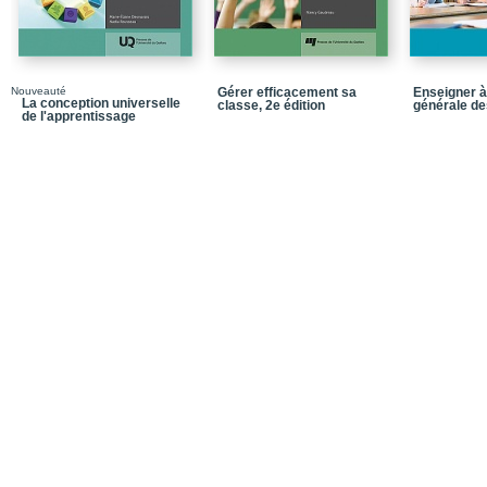
Chapitre 6 - Les manife
pédagogique en stage
Chapitre 7 - Les stages
Nouveauté
Gérer efficacement sa
Enseigner à
compétences ?
La conception universelle
classe, 2e édition
générale de
de l'apprentissage
Chapitre 8 - Le dossier d
construction de l’identi
Chapitre 9 - Image et
la formation des ensei
Chapitre 10 - Évaluation
pratique
Chapitre 11 - Le rôle de
l’enseignement
Chapitre 12 - Un servic
apprentissage expérien
Chapitre 13 - Évaluer l
mathématiques: une co
Chapitre 14 - L’autoév
service de la formation
Chapitre 15 - Analyse d