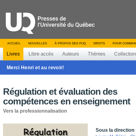
ACCUEIL
NOUVELLES
À PROPOS DES PUQ
DROITS
POUR COMMAN
Livres
Libre accès
Auteurs
Thèmes
Collectio
Merci Henri et au revoir!
Régulation et évaluation des
compétences en enseignement
Vers la professionnalisation
Sous la direction