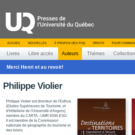
ACCUEIL
NOUVELLES
À PROPOS DES PUQ
DROITS
POUR COMMAN
Livres
Libre accès
Auteurs
Thèmes
Collectio
Merci Henri et au revoir!
Philippe Violier
Philippe Violier est directeur de l'Esthua
(Etudes Supérieures de Tourisme, et
d'Hôtellerie de l'Université d'Angers),
membre du CARTA - UMR 6590 ESO.
Il est membre de la Commission
nationale de géographie du tourisme et
des loisirs.