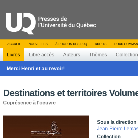
ACCUEIL
NOUVELLES
À PROPOS DES PUQ
DROITS
POUR COMMAN
Livres
Libre accès
Auteurs
Thèmes
Collectio
Merci Henri et au revoir!
Destinations et territoires Volum
Coprésence à l'oeuvre
Sous la direction
Jean-Pierre Lema
Collection