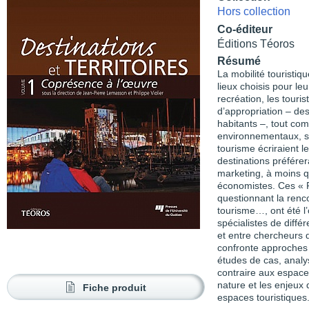
Hors collection
Co-éditeur
Éditions Téoros
Résumé
La mobilité touristi
lieux choisis pour leu
recréation, les touri
d’appropriation – des
habitants –, tout c
environnementaux, so
tourisme écriraient l
destinations préférer
marketing, à moins qu
économistes. Ces « 
questionnant la renco
tourisme…, ont été l’
spécialistes de différ
et entre chercheurs 
confronte approches 
études de cas, analy
contraire aux espace
nature et les enjeux 
Fiche produit
espaces touristiques