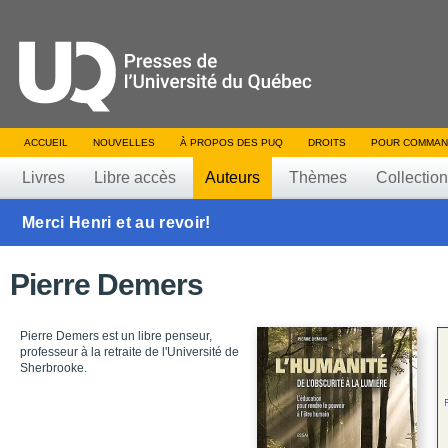
ACCUEIL
NOUVELLES
À PROPOS DES PUQ
DROITS
POUR COMMAN
Livres
Libre accès
Auteurs
Thèmes
Collectio
Merci Henri et au revoir!
Pierre Demers
Pierre Demers est un libre penseur,
professeur à la retraite de l'Université de
Sherbrooke.