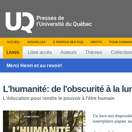
ACCUEIL
NOUVELLES
À PROPOS DES PUQ
DROITS
POUR COMMAN
Livres
Libre accès
Auteurs
Thèmes
Collectio
Merci Henri et au revoir!
L'humanité: de l'obscurité à la l
L'éducation pour rendre le pouvoir à l'être humain
Ce livre est disponib
exemplaire papier au