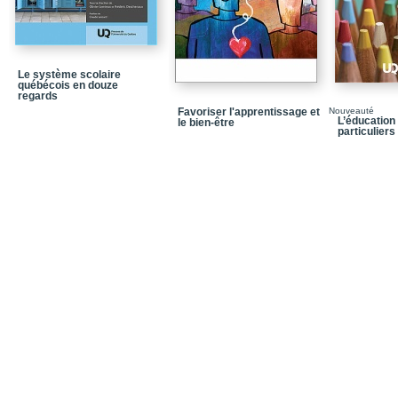
Chapitre 5 - Que l’éduc
Chapitre 6 - Comprendre
Partie 4 - Illuminer les
Le système scolaire
québécois en douze
Chapitre 7 - Mon plaido
regards
Favoriser l'apprentissage et
Nouveauté
Chapitre 8 - Guider les 
L’éducation
le bien-être
particuliers
Conclusion
Bibliographie