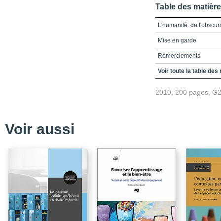
Table des matièr
L'humanité: de l'obscuri
Mise en garde
Remerciements
Avant-propos
Voir toute la table des
Table des matières
2010, 200 pages, G
Introduction
Partie 1 - Dévoiler l’obs
Voir aussi
Chapitre 1 - Le nouvel 
Chapitre 2 - Un discour
Partie 2 - Exposer les ef
Chapitre 3 - L’effet dom
Chapitre 4 - La dévast
Partie 3 - Dévoiler la l