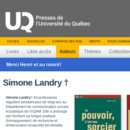
ACCUEIL
NOUVELLES
À PROPOS DES PUQ
DROITS
POUR COMMAN
Livres
Libre accès
Auteurs
Thèmes
Collectio
Merci Henri et au revoir!
Simone Landry †
Simone Landry
† fut professeure
régulière pendant plus de vingt ans au
Département de communication sociale
et publique de l'UQAM. Elle a prolongé
par l'écriture sa longue pratique
d'enseignement, de recherche et
d'intervention lorsqu'elle fut retraitée.