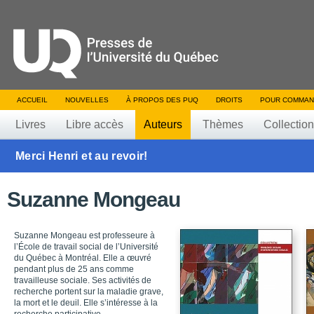
ACCUEIL
NOUVELLES
À PROPOS DES PUQ
DROITS
POUR COMMAN
Livres
Libre accès
Auteurs
Thèmes
Collectio
Merci Henri et au revoir!
Suzanne Mongeau
Suzanne Mongeau est professeure à
l’École de travail social de l’Université
du Québec à Montréal. Elle a œuvré
pendant plus de 25 ans comme
travailleuse sociale. Ses activités de
recherche portent sur la maladie grave,
la mort et le deuil. Elle s’intéresse à la