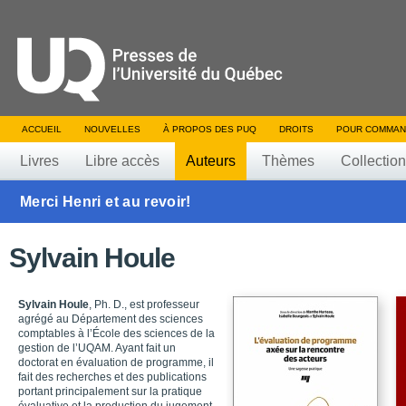
ACCUEIL
NOUVELLES
À PROPOS DES PUQ
DROITS
POUR COMMAN
Livres
Libre accès
Auteurs
Thèmes
Collectio
Merci Henri et au revoir!
Sylvain Houle
Sylvain Houle
,
Ph. D.,
est professeur
agrégé au Département des sciences
comptables à l’École des sciences de la
gestion de l’UQAM. Ayant fait un
doctorat en évaluation de programme, il
fait des recherches et des publications
portant principalement sur la pratique