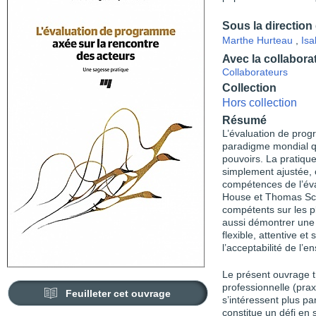
Sous la direction
Marthe Hurteau
,
Isa
Avec la collabora
Collaborateurs
Collection
Hors collection
Résumé
L’évaluation de pro
paradigme mondial qui
pouvoirs. La pratique
simplement ajustée,
compétences de l’éva
House et Thomas Sch
compétents sur les pl
aussi démontrer une 
flexible, attentive e
l’acceptabilité de l’
Le présent ouvrage tr
professionnelle (pra
Feuilleter cet ouvrage
s’intéressent plus pa
constitue un défi en 