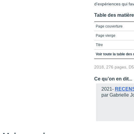
d’expériences qui fa
Table des matièr
Page couverture
Page vierge
Titre
Crédits
Voir toute la table des
Dédicace
2018, 276 pages, D
Table des matières
Ce qu’on en dit...
LIste des figures et tab
2021-
RECEN
Liste des abréviations
par Gabrielle J
Introduction
S’inscrire dans la conti
D’où vient-on ?
Où allons-nous ?