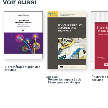
Voir aussi
Contributions
Références bibliograp
Partie 1 - Fondement
Chapitre 1 - La praxis e
Praxis
Sagesse pratique
Pensée réflexive
Conclusion
Références bibliograp
L' art-thérapie auprès des
groupes
Chapitre 2 - L’apport d
Libre accès
Étudier les 
Sagesse pratique
Penser les impensés de
sociales
l'émergence en Afrique
Qui agit « sagement » 
Sagesse pratique au sei
Références bibliograp
Chapitre 3- L’apport de