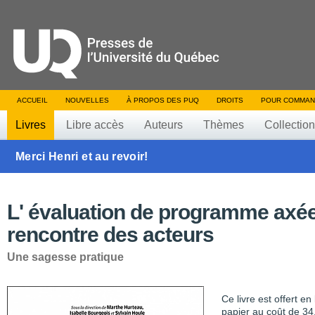
ACCUEIL
NOUVELLES
À PROPOS DES PUQ
DROITS
POUR COMMAN
Livres
Libre accès
Auteurs
Thèmes
Collectio
Merci Henri et au revoir!
L' évaluation de programme axée
rencontre des acteurs
Une sagesse pratique
Ce livre est offert e
papier au coût de 34