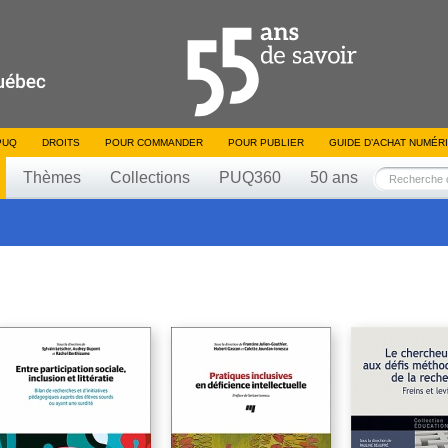
PUQ
DROITS
POUR COMMANDER
POUR PUBLIER
GUIDE D’ACHAT NUMÉR
Thèmes
Collections
PUQ360
50 ans