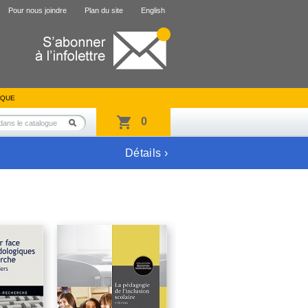
Pour nous joindre
Plan du site
English
IQUE
0
Détails ›