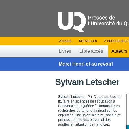
ACCUEIL
NOUVELLES
À PROPOS DES 
Livres
Libre accès
Auteurs
Merci Henri et au revoir!
Sylvain Letscher
Sylvain Letscher
, Ph. D., est professeur
titulaire en sciences de l’éducation à
l’Université du Québec à Rimouski. Ses
recherches portent notamment sur les
enjeux de l’inclusion scolaire, sociale et
professionnelle des élèves et des
adultes en situation de handicap.