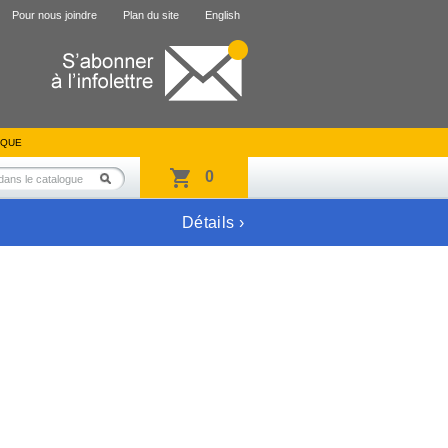
Pour nous joindre
Plan du site
English
IQUE
0
Détails ›