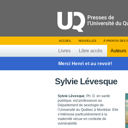
ACCUEIL
NOUVELLES
À PROPOS DES 
Livres
Libre accès
Auteurs
Merci Henri et au revoir!
Sylvie Lévesque
Sylvie Lévesque
, Ph. D. en santé
publique, est professeure au
Département de sexologie de
l’Université du Québec à Montréal. Elle
s’intéresse particulièrement à la
maternité vécue en contexte de
vulnérabilité.