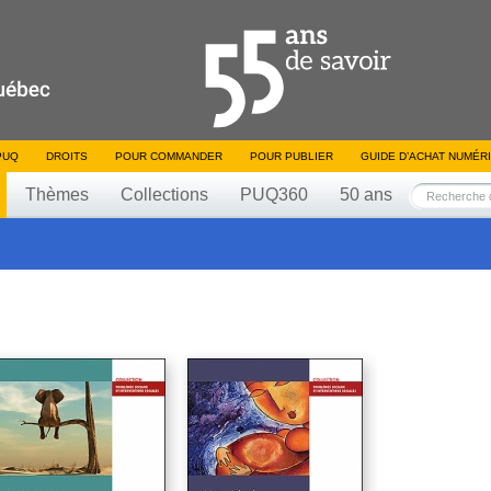
PUQ
DROITS
POUR COMMANDER
POUR PUBLIER
GUIDE D’ACHAT NUMÉR
Thèmes
Collections
PUQ360
50 ans